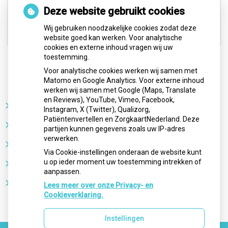
dit te zien.
Deze website gebruikt cookies
Cookie-instellingen wijzigen
Wij gebruiken noodzakelijke cookies zodat deze
website goed kan werken. Voor analytische
cookies en externe inhoud vragen wij uw
toestemming.
Voor analytische cookies werken wij samen met
Nieuws
Matomo en Google Analytics. Voor externe inhoud
werken wij samen met Google (Maps, Translate
en Reviews), YouTube, Vimeo, Facebook,
Sterke buikspieren zonder sportschool? Deze 7
Instagram, X (Twitter), Qualizorg,
activiteiten doen het werk stiekem voor jou
Patiëntenvertellen en ZorgkaartNederland. Deze
CZ vergoedt zorg van twee gespecialiseerde
partijen kunnen gegevens zoals uw IP-adres
revalidatieartsen niet meer
verwerken.
De sleutel tot blijvend afvallen? Dat doe je volgens
Via Cookie-instellingen onderaan de website kunt
onderzoek veel effectiever samen
u op ieder moment uw toestemming intrekken of
Spoedeisende hulp zag dit weekend meer mensen met
aanpassen.
heup- en polsbreuken binnenkomen
Een recept voor een wandeling: waarom Erasmus MC
Lees meer over onze Privacy- en
patiënten het park in stuurt
Cookieverklaring.
Instellingen