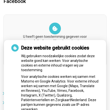
Facebook
U heeft geen toestemming gegeven voor
de
analytische cookies
die nodig zijn om
dit te zien.
Deze website gebruikt cookies
Cookie-instellingen wijzigen
Wij gebruiken noodzakelijke cookies zodat deze
website goed kan werken. Voor analytische
cookies en externe inhoud vragen wij uw
toestemming.
Voor analytische cookies werken wij samen met
Nieuws
Matomo en Google Analytics. Voor externe inhoud
werken wij samen met Google (Maps, Translate
en Reviews), YouTube, Vimeo, Facebook,
Sterke buikspieren zonder sportschool? Deze 7
Instagram, X (Twitter), Qualizorg,
activiteiten doen het werk stiekem voor jou
Patiëntenvertellen en ZorgkaartNederland. Deze
CZ vergoedt zorg van twee gespecialiseerde
partijen kunnen gegevens zoals uw IP-adres
revalidatieartsen niet meer
verwerken.